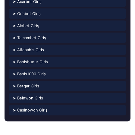
➤ Acarbet Giriş
➤ Orisbet Giriş
➤ Alobet Giriş
➤ Tamambet Giriş
➤ Alfabahis Giriş
➤ Bahisbudur Giriş
➤ Bahis1000 Giriş
➤ Betgar Giriş
➤ Beinwon Giriş
➤ Casinowon Giriş