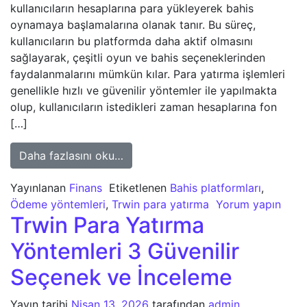
kullanıcıların hesaplarına para yükleyerek bahis
oynamaya başlamalarına olanak tanır. Bu süreç,
kullanıcıların bu platformda daha aktif olmasını
sağlayarak, çeşitli oyun ve bahis seçeneklerinden
faydalanmalarını mümkün kılar. Para yatırma işlemleri
genellikle hızlı ve güvenilir yöntemler ile yapılmakta
olup, kullanıcıların istedikleri zaman hesaplarına fon
[…]
from Trwin Minimum Para Yatırma Ku
Daha fazlasını oku…
Yayınlanan
Finans
Etiketlenen
Bahis platformları
,
Ödeme yöntemleri
,
Trwin para yatırma
Yorum yapın
Trwin Para Yatırma
Yöntemleri 3 Güvenilir
Seçenek ve İnceleme
Yayın tarihi
Nisan 13, 2026
tarafından
admin