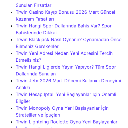
Sunulan Fırsatlar
Trwin Casino Kayıp Bonusu 2026 Mart Güncel
Kazanım Fırsatları
Trwin Hangi Spor Dallarında Bahis Var? Spor
Bahislerinde Dikkat
Trwin Blackjack Nasıl Oynanır? Oynamadan Önce
Bilmeniz Gerekenler
Trwin Yeni Adresi Neden Yeni Adresini Tercih
Etmelisiniz?
Trwin Hangi Liglerde Yayın Yapıyor? Tüm Spor
Dallarında Sunulan
Trwin Jetx 2026 Mart Dönemi Kullanıcı Deneyimi
Analizi
Trwin Hesap İptali Yeni Başlayanlar İçin Önemli
Bilgiler
Trwin Monopoly Oyna Yeni Başlayanlar İçin
Stratejiler ve İpuçları
Trwin Lightning Roulette Oyna Yeni Başlayanlar