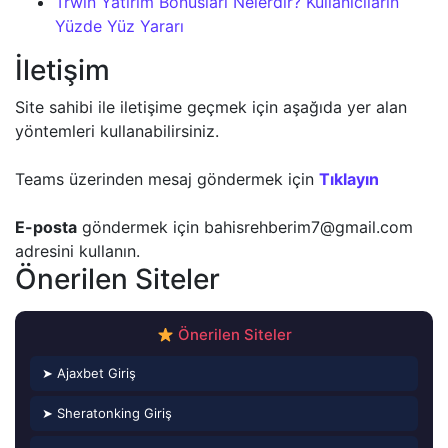
Trwin Yatırım Bonusları Nelerdir? Kullanıcıların
Yüzde Yüz Yararı
İletişim
Site sahibi ile iletişime geçmek için aşağıda yer alan
yöntemleri kullanabilirsiniz.
Teams üzerinden mesaj göndermek için
Tıklayın
E-posta
göndermek için
bahisrehberim7@gmail.com
adresini kullanın.
Önerilen Siteler
Önerilen Siteler
➤ Ajaxbet Giriş
➤ Sheratonking Giriş