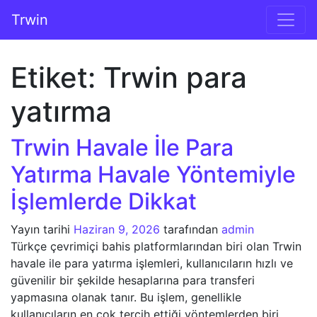
İçeriğe geç
Trwin
Ana gezinti
Etiket:
Trwin para
yatırma
Trwin Havale İle Para
Yatırma Havale Yöntemiyle
İşlemlerde Dikkat
Yayın tarihi
Haziran 9, 2026
tarafından
admin
Türkçe çevrimiçi bahis platformlarından biri olan Trwin
havale ile para yatırma işlemleri, kullanıcıların hızlı ve
güvenilir bir şekilde hesaplarına para transferi
yapmasına olanak tanır. Bu işlem, genellikle
kullanıcıların en çok tercih ettiği yöntemlerden biri