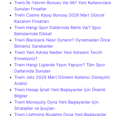
Trwin İlk Yatırım Bonusu Var Mı? Yeni Kullanıcılara
Sunulan Fırsatlar
Trwin Casino Kayıp Bonusu 2026 Mart Güncel
Kazanım Fırsatları
Trwin Hangi Spor Dallarında Bahis Var? Spor
Bahislerinde Dikkat
Trwin Blackjack Nasıl Oynanır? Oynamadan Önce
Bilmeniz Gerekenler
Trwin Yeni Adresi Neden Yeni Adresini Tercih
Etmelisiniz?
Trwin Hangi Liglerde Yayın Yapıyor? Tüm Spor
Dallarında Sunulan
Trwin Jetx 2026 Mart Dönemi Kullanıcı Deneyimi
Analizi
Trwin Hesap İptali Yeni Başlayanlar İçin Önemli
Bilgiler
Trwin Monopoly Oyna Yeni Başlayanlar İçin
Stratejiler ve İpuçları
Trwin Lightning Roulette Oyna Yeni Başlayanlar