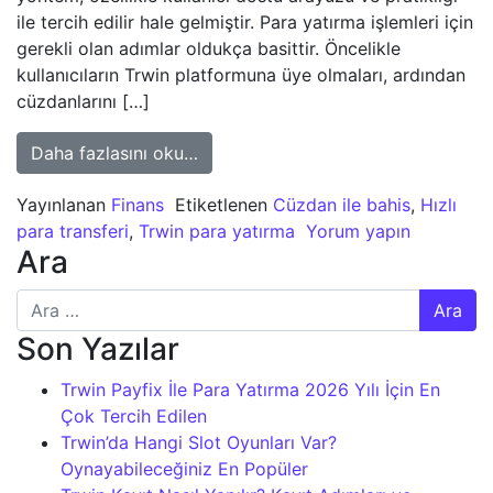
ile tercih edilir hale gelmiştir. Para yatırma işlemleri için
gerekli olan adımlar oldukça basittir. Öncelikle
kullanıcıların Trwin platformuna üye olmaları, ardından
cüzdanlarını […]
from Trwin CMT Cüzdan İle Para Yat
Daha fazlasını oku…
Yayınlanan
Finans
Etiketlenen
Cüzdan ile bahis
,
Hızlı
para transferi
,
Trwin para yatırma
Yorum yapın
Ara
Arama:
Son Yazılar
Trwin Payfix İle Para Yatırma 2026 Yılı İçin En
Çok Tercih Edilen
Trwin’da Hangi Slot Oyunları Var?
Oynayabileceğiniz En Popüler