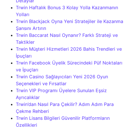
Detaylar
Trwin Haftalık Bonus 3 Kolay Yolla Kazanmanın
Yolları
Trwin Blackjack Oyna Yeni Stratejiler ile Kazanma
Şansını Artırın
Trwin Baccarat Nasıl Oynanır? Farklı Strateji ve
Taktikler
Trwin Müşteri Hizmetleri 2026 Bahis Trendleri ve
İpuçları
Trwin Facebook Üyelik Sürecindeki Püf Noktaları
ve İpuçları
Trwin Casino Sağlayıcıları Yeni 2026 Oyun
Seçenekleri ve Fırsatlar
Trwin VIP Programı Üyelere Sunulan Eşsiz
Ayrıcalıklar
Trwin’dan Nasıl Para Çekilir? Adım Adım Para
Çekme Rehberi
Trwin Lisans Bilgileri Güvenilir Platformların
Özellikleri