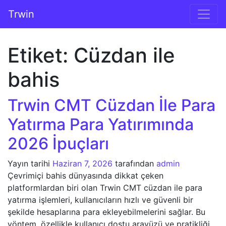
İçeriğe geç
Trwin
Ana gezinti
Etiket:
Cüzdan ile
bahis
Trwin CMT Cüzdan İle Para
Yatırma Para Yatırımında
2026 İpuçları
Yayın tarihi
Haziran 7, 2026
tarafından
admin
Çevrimiçi bahis dünyasında dikkat çeken
platformlardan biri olan Trwin CMT cüzdan ile para
yatırma işlemleri, kullanıcıların hızlı ve güvenli bir
şekilde hesaplarına para ekleyebilmelerini sağlar. Bu
yöntem, özellikle kullanıcı dostu arayüzü ve pratikliği