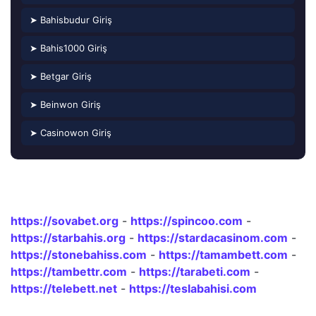
➤ Bahisbudur Giriş
➤ Bahis1000 Giriş
➤ Betgar Giriş
➤ Beinwon Giriş
➤ Casinowon Giriş
https://sovabet.org
-
https://spincoo.com
-
https://starbahis.org
-
https://stardacasinom.com
-
https://stonebahiss.com
-
https://tamambett.com
-
https://tambettr.com
-
https://tarabeti.com
-
https://telebett.net
-
https://teslabahisi.com