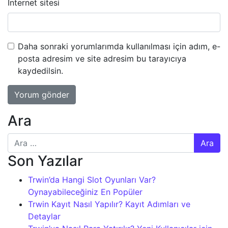
İnternet sitesi
Daha sonraki yorumlarımda kullanılması için adım, e-
posta adresim ve site adresim bu tarayıcıya
kaydedilsin.
Ara
Arama:
Son Yazılar
Trwin’da Hangi Slot Oyunları Var?
Oynayabileceğiniz En Popüler
Trwin Kayıt Nasıl Yapılır? Kayıt Adımları ve
Detaylar