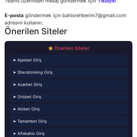
Teams üzerinden mesaj göndermek için
Tıklayın
E-posta
göndermek için
bahisrehberim7@gmail.com
adresini kullanın.
Önerilen Siteler
Önerilen Siteler
➤ Ajaxbet Giriş
➤ Sheratonking Giriş
➤ Acarbet Giriş
➤ Orisbet Giriş
➤ Alobet Giriş
➤ Tamambet Giriş
➤ Alfabahis Giriş