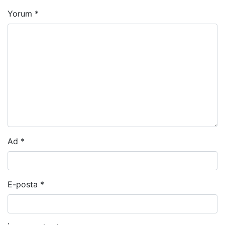
Yorum
*
Ad
*
E-posta
*