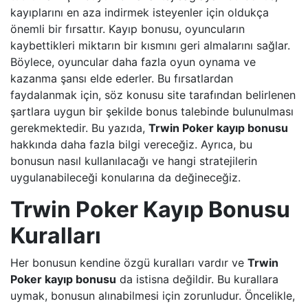
kayıplarını en aza indirmek isteyenler için oldukça
önemli bir fırsattır. Kayıp bonusu, oyuncuların
kaybettikleri miktarın bir kısmını geri almalarını sağlar.
Böylece, oyuncular daha fazla oyun oynama ve
kazanma şansı elde ederler. Bu fırsatlardan
faydalanmak için, söz konusu site tarafından belirlenen
şartlara uygun bir şekilde bonus talebinde bulunulması
gerekmektedir. Bu yazıda,
Trwin Poker kayıp bonusu
hakkında daha fazla bilgi vereceğiz. Ayrıca, bu
bonusun nasıl kullanılacağı ve hangi stratejilerin
uygulanabileceği konularına da değineceğiz.
Trwin Poker Kayıp Bonusu
Kuralları
Her bonusun kendine özgü kuralları vardır ve
Trwin
Poker kayıp bonusu
da istisna değildir. Bu kurallara
uymak, bonusun alınabilmesi için zorunludur. Öncelikle,