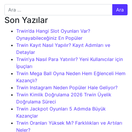
Arama:
Son Yazılar
Trwin’da Hangi Slot Oyunları Var?
Oynayabileceğiniz En Popüler
Trwin Kayıt Nasıl Yapılır? Kayıt Adımları ve
Detaylar
Trwin’ya Nasıl Para Yatırılır? Yeni Kullanıcılar için
İpuçları
Trwin Mega Ball Oyna Neden Hem Eğlenceli Hem
Kazançlı?
Trwin Instagram Neden Popüler Hale Geliyor?
Trwin Kimlik Doğrulama 2026 Trwin Üyelik
Doğrulama Süreci
Trwin Jackpot Oyunları 5 Adımda Büyük
Kazançlar
Trwin Oranları Yüksek Mı? Farklılıkları ve Artıları
Neler?