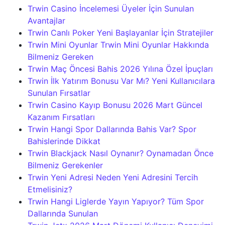
Trwin Casino İncelemesi Üyeler İçin Sunulan
Avantajlar
Trwin Canlı Poker Yeni Başlayanlar İçin Stratejiler
Trwin Mini Oyunlar Trwin Mini Oyunlar Hakkında
Bilmeniz Gereken
Trwin Maç Öncesi Bahis 2026 Yılına Özel İpuçları
Trwin İlk Yatırım Bonusu Var Mı? Yeni Kullanıcılara
Sunulan Fırsatlar
Trwin Casino Kayıp Bonusu 2026 Mart Güncel
Kazanım Fırsatları
Trwin Hangi Spor Dallarında Bahis Var? Spor
Bahislerinde Dikkat
Trwin Blackjack Nasıl Oynanır? Oynamadan Önce
Bilmeniz Gerekenler
Trwin Yeni Adresi Neden Yeni Adresini Tercih
Etmelisiniz?
Trwin Hangi Liglerde Yayın Yapıyor? Tüm Spor
Dallarında Sunulan