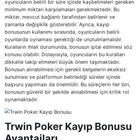
oyuncuların belirli bir süre içinde kaybetmeleri gereken
minimum miktarı karşılamaları gerekmektedir. Bu
miktar, mevcut bağlantı tarafından belirlenir ve
zamanla değişiklik gösterebilir. Ayrıca, kayıp
bonusunun kullanımı sırasında, oyuncuların belirli
oyunlarda oynaması gerektiği de unutulmamalıdır.
Kuralların ihlali durumunda, bonusun iptal edilmesi söz
konusu olabilir. Dolayısıyla, oyuncuların bu kuralları
dikkatle takip etmeleri büyük önem taşımaktadır.
Bonusun alınabilmesi için gerekli belgelerin eksiksiz
sunulması ve platformun belirlediği süreler içinde
başvuru yapılması da önemlidir. Bu süreçlerin her biri,
bonusun güvenli bir şekilde alınabilmesi için kritik rol
oynamaktadır.
Trwin Poker Kayıp Bonusu
Avantajları