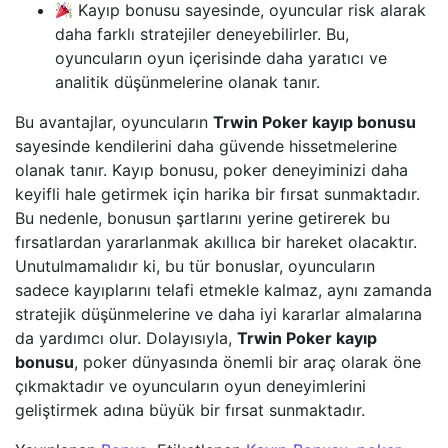
Kayıp bonusu sayesinde, oyuncular risk alarak
daha farklı stratejiler deneyebilirler. Bu,
oyuncuların oyun içerisinde daha yaratıcı ve
analitik düşünmelerine olanak tanır.
Bu avantajlar, oyuncuların
Trwin Poker kayıp bonusu
sayesinde kendilerini daha güvende hissetmelerine
olanak tanır. Kayıp bonusu, poker deneyiminizi daha
keyifli hale getirmek için harika bir fırsat sunmaktadır.
Bu nedenle, bonusun şartlarını yerine getirerek bu
fırsatlardan yararlanmak akıllıca bir hareket olacaktır.
Unutulmamalıdır ki, bu tür bonuslar, oyuncuların
sadece kayıplarını telafi etmekle kalmaz, aynı zamanda
stratejik düşünmelerine ve daha iyi kararlar almalarına
da yardımcı olur. Dolayısıyla,
Trwin Poker kayıp
bonusu
, poker dünyasında önemli bir araç olarak öne
çıkmaktadır ve oyuncuların oyun deneyimlerini
geliştirmek adına büyük bir fırsat sunmaktadır.