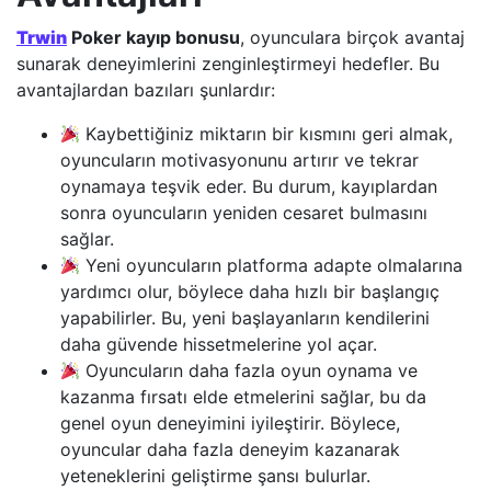
Trwin
Poker kayıp bonusu
, oyunculara birçok avantaj
sunarak deneyimlerini zenginleştirmeyi hedefler. Bu
avantajlardan bazıları şunlardır:
Kaybettiğiniz miktarın bir kısmını geri almak,
oyuncuların motivasyonunu artırır ve tekrar
oynamaya teşvik eder. Bu durum, kayıplardan
sonra oyuncuların yeniden cesaret bulmasını
sağlar.
Yeni oyuncuların platforma adapte olmalarına
yardımcı olur, böylece daha hızlı bir başlangıç
yapabilirler. Bu, yeni başlayanların kendilerini
daha güvende hissetmelerine yol açar.
Oyuncuların daha fazla oyun oynama ve
kazanma fırsatı elde etmelerini sağlar, bu da
genel oyun deneyimini iyileştirir. Böylece,
oyuncular daha fazla deneyim kazanarak
yeteneklerini geliştirme şansı bulurlar.