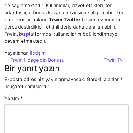
de sağlamaktadır. Kullanıcılar, davet ettikleri her
arkadaş için bonus kazanma şansına sahip olabilirken,
bu bonuslar onların
Trwin Twitter
hesabı üzerinden
gerçekleştirdikleri etkinliklerle daha da artırılabilir.
Trwin,
bu p
latformda kullanıcılarını ödüllendirmeye
devam etmektedir.
Yayınlanan
İletişim
Yazı dolaşımı
Trwin Hoşgeldin Bonusu
Trwin Tv
Bir yanıt yazın
E-posta adresiniz yayınlanmayacak.
Gerekli alanlar
*
ile işaretlenmişlerdir
Yorum
*