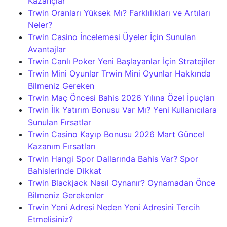
Kazançlar
Trwin Oranları Yüksek Mı? Farklılıkları ve Artıları
Neler?
Trwin Casino İncelemesi Üyeler İçin Sunulan
Avantajlar
Trwin Canlı Poker Yeni Başlayanlar İçin Stratejiler
Trwin Mini Oyunlar Trwin Mini Oyunlar Hakkında
Bilmeniz Gereken
Trwin Maç Öncesi Bahis 2026 Yılına Özel İpuçları
Trwin İlk Yatırım Bonusu Var Mı? Yeni Kullanıcılara
Sunulan Fırsatlar
Trwin Casino Kayıp Bonusu 2026 Mart Güncel
Kazanım Fırsatları
Trwin Hangi Spor Dallarında Bahis Var? Spor
Bahislerinde Dikkat
Trwin Blackjack Nasıl Oynanır? Oynamadan Önce
Bilmeniz Gerekenler
Trwin Yeni Adresi Neden Yeni Adresini Tercih
Etmelisiniz?