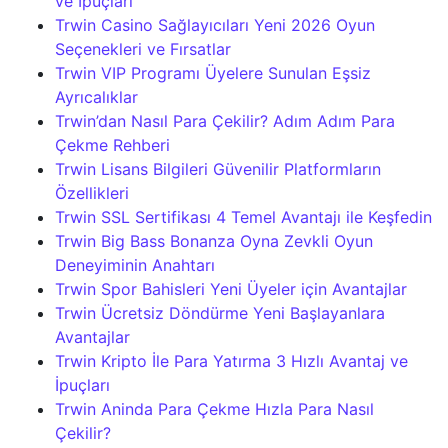
ve İpuçları
Trwin Casino Sağlayıcıları Yeni 2026 Oyun
Seçenekleri ve Fırsatlar
Trwin VIP Programı Üyelere Sunulan Eşsiz
Ayrıcalıklar
Trwin’dan Nasıl Para Çekilir? Adım Adım Para
Çekme Rehberi
Trwin Lisans Bilgileri Güvenilir Platformların
Özellikleri
Trwin SSL Sertifikası 4 Temel Avantajı ile Keşfedin
Trwin Big Bass Bonanza Oyna Zevkli Oyun
Deneyiminin Anahtarı
Trwin Spor Bahisleri Yeni Üyeler için Avantajlar
Trwin Ücretsiz Döndürme Yeni Başlayanlara
Avantajlar
Trwin Kripto İle Para Yatırma 3 Hızlı Avantaj ve
İpuçları
Trwin Aninda Para Çekme Hızla Para Nasıl
Çekilir?