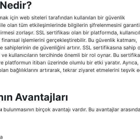
 Nedir?
amak için web siteleri tarafından kullanılan bir güvenlik
 ile olan tüm etkileşimlerinde bilgilerin şifrelenmesini garanti
rmesi zorlaşır. SSL sertifikası olan bir platformda, kullanıcı
ve finansal işlemlerini gerçekleştirebilir. Bu güvenlik katmanı,
 sahiplerinin de güvenliğini artırır. SSL sertifikasına sahip 
ar ve kullanıcıların tercihinde önemli bir rol oynar. Bu sertifika
 ve platformun itibarı üzerinde olumlu bir etki yaratır. Ayrıca
lan bağlılıklarını artırarak, tekrar ziyaret etmelerini teşvik e
nın Avantajları
ı
bulunmasının birçok avantajı vardır. Bu avantajlar arasınd
ma