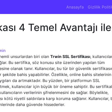
Anasayfa
Gizlilik Polit
kası 4 Temel Avantajı ile
min
önemli unsurlardan biri olan
Trwin SSL Sertifikası
, kullanıcıla
ağlar. Bu sertifika, söz konusu site üzerinden yapılan tüm
sine olanak tanır. Kullanıcılar, bu tür bir güvenlik sertifikası
ekilde bahis yapabilirler. Özellikle, online bahis sitelerinin
kaygıları da artmaktadır. Bu yüzden, bir platformun SSL
mek, kullanıcılar için büyük bir öneme sahiptir. Bu sertifikal
lanıcıların verilerinin şifrelenmesini de sağlar. Böylelikle,
ı kötü niyetli saldırılara karşı koruma sağlanır. Kullanıcılar, 
emlerinde daha güvende hissederler.