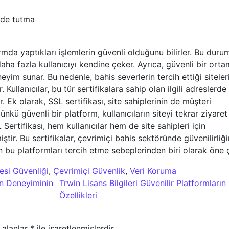
ende tutma
a
ormda yaptıkları işlemlerin güvenli olduğunu bilirler. Bu duru
 daha fazla kullanıcıyı kendine çeker. Ayrıca, güvenli bir ort
eyim sunar. Bu nedenle, bahis severlerin tercih ettiği sitele
. Kullanıcılar, bu tür sertifikalara sahip olan ilgili adreslerd
r. Ek olarak, SSL sertifikası, site sahiplerinin de müşteri
nkü güvenli bir platform, kullanıcıların siteyi tekrar ziyare
Sertifikası, hem kullanıcılar hem de site sahipleri için
tir. Bu sertifikalar, çevrimiçi bahis sektöründe güvenilirliği
ın bu platformları tercih etme sebeplerinden biri olarak öne ç
esi Güvenliği
,
Çevrimiçi Güvenlik
,
Veri Koruma
n Deneyiminin
Trwin Lisans Bilgileri Güvenilir Platformların
Özellikleri
 alanlar
*
ile işaretlenmişlerdir