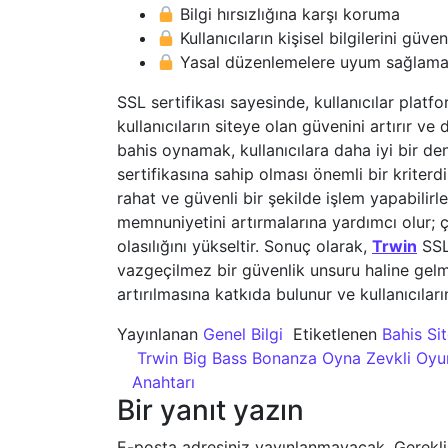
Bilgi hırsızlığına karşı koruma
Kullanıcıların kişisel bilgilerini güv
Yasal düzenlemelere uyum sağlam
SSL sertifikası sayesinde, kullanıcılar platf
kullanıcıların siteye olan güvenini artırır ve
bahis oynamak, kullanıcılara daha iyi bir den
sertifikasına sahip olması önemli bir kriterdir
rahat ve güvenli bir şekilde işlem yapabilirle
memnuniyetini artırmalarına yardımcı olur; çü
olasılığını yükseltir. Sonuç olarak,
Trwin
SSL 
vazgeçilmez bir güvenlik unsuru haline gelmiş
artırılmasına katkıda bulunur ve kullanıcılar
Yayınlanan
Genel Bilgi
Etiketlenen
Bahis Sit
Yazı dolaşımı
Trwin Big Bass Bonanza Oyna Zevkli Oyu
Anahtarı
Bir yanıt yazın
E-posta adresiniz yayınlanmayacak.
Gerekli