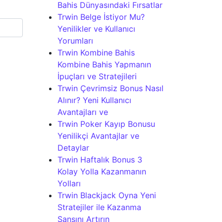
Bahis Dünyasındaki Fırsatlar
Trwin Belge İstiyor Mu?
Yenilikler ve Kullanıcı
Yorumları
Trwin Kombine Bahis
Kombine Bahis Yapmanın
İpuçları ve Stratejileri
Trwin Çevrimsiz Bonus Nasıl
Alınır? Yeni Kullanıcı
Avantajları ve
Trwin Poker Kayıp Bonusu
Yenilikçi Avantajlar ve
Detaylar
Trwin Haftalık Bonus 3
Kolay Yolla Kazanmanın
Yolları
Trwin Blackjack Oyna Yeni
Stratejiler ile Kazanma
Şansını Artırın