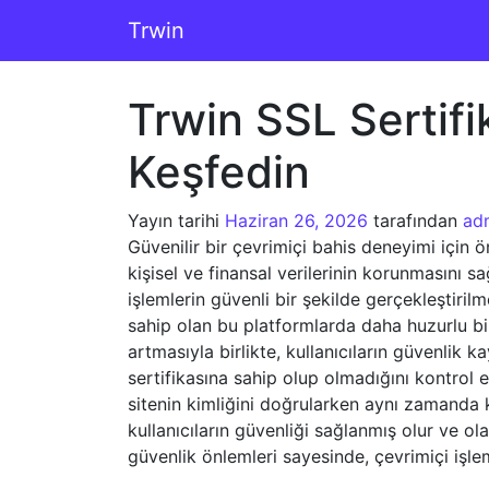
İçeriğe geç
Trwin
Ana gezinti
Trwin SSL Sertifi
Keşfedin
Yayın tarihi
Haziran 26, 2026
tarafından
ad
Güvenilir bir çevrimiçi bahis deneyimi için 
kişisel ve finansal verilerinin korunmasını s
işlemlerin güvenli bir şekilde gerçekleştirilme
sahip olan bu platformlarda daha huzurlu bir ş
artmasıyla birlikte, kullanıcıların güvenlik 
sertifikasına sahip olup olmadığını kontrol et
sitenin kimliğini doğrularken aynı zamanda kul
kullanıcıların güvenliği sağlanmış olur ve olas
güvenlik önlemleri sayesinde, çevrimiçi işl