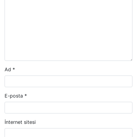
Ad
*
E-posta
*
İnternet sitesi