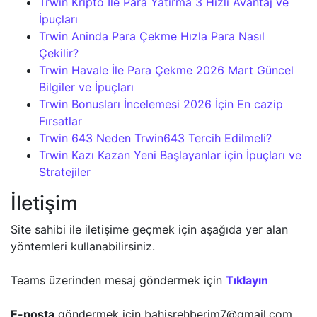
Trwin Kripto İle Para Yatırma 3 Hızlı Avantaj ve
İpuçları
Trwin Aninda Para Çekme Hızla Para Nasıl
Çekilir?
Trwin Havale İle Para Çekme 2026 Mart Güncel
Bilgiler ve İpuçları
Trwin Bonusları İncelemesi 2026 İçin En cazip
Fırsatlar
Trwin 643 Neden Trwin643 Tercih Edilmeli?
Trwin Kazı Kazan Yeni Başlayanlar için İpuçları ve
Stratejiler
İletişim
Site sahibi ile iletişime geçmek için aşağıda yer alan
yöntemleri kullanabilirsiniz.
Teams üzerinden mesaj göndermek için
Tıklayın
E-posta
göndermek için
bahisrehberim7@gmail.com