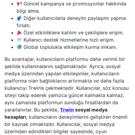
Güncel kampanya ve promosyonlar hakkında
bilgi alma.
Diğer kullanıcılarla deneyim paylaşımı yapma
fırsatı.
Özel etkinliklere katılım ve çekilişlere erişim.
Kullanıcı destek hizmetlerine hızlı erişim.
Global toplulukla etkileşim kurma imkanı.
Bu avantajlar, kullanıcıların platformu daha verimli bir
şekilde kullanmalarını sağlamaktadır. Ayrıca, sosyal
medya üzerinden yapılan etkileşimler, kullanıcıların
platforma olan bağlılıklarını artırmakta ve daha fazla
kullanıcıyı Trwin’e çekmektedir. Kullanıcılar, söz konusu
siteyi takip ederek yalnızca güncel kalmakla kalmaz,
aynı zamanda platformun sunduğu fırsatlardan da
yararlanırlar. Bu şekilde,
Trwin
sosyal medya
hesapları
, kullanıcıların deneyimlerini geliştiren önemli
bir kaynak olmaktadır. Kullanıcılar, sosyal medya
üzerinden edindikleri bilgiler sayesinde, oyun