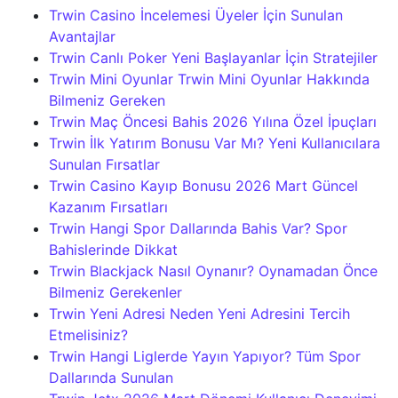
Trwin Casino İncelemesi Üyeler İçin Sunulan
Avantajlar
Trwin Canlı Poker Yeni Başlayanlar İçin Stratejiler
Trwin Mini Oyunlar Trwin Mini Oyunlar Hakkında
Bilmeniz Gereken
Trwin Maç Öncesi Bahis 2026 Yılına Özel İpuçları
Trwin İlk Yatırım Bonusu Var Mı? Yeni Kullanıcılara
Sunulan Fırsatlar
Trwin Casino Kayıp Bonusu 2026 Mart Güncel
Kazanım Fırsatları
Trwin Hangi Spor Dallarında Bahis Var? Spor
Bahislerinde Dikkat
Trwin Blackjack Nasıl Oynanır? Oynamadan Önce
Bilmeniz Gerekenler
Trwin Yeni Adresi Neden Yeni Adresini Tercih
Etmelisiniz?
Trwin Hangi Liglerde Yayın Yapıyor? Tüm Spor
Dallarında Sunulan