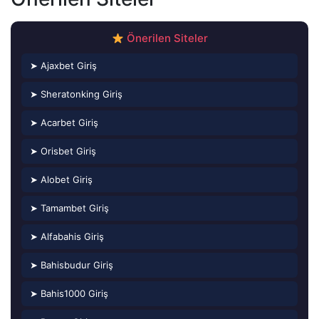
Önerilen Siteler
➤ Ajaxbet Giriş
➤ Sheratonking Giriş
➤ Acarbet Giriş
➤ Orisbet Giriş
➤ Alobet Giriş
➤ Tamambet Giriş
➤ Alfabahis Giriş
➤ Bahisbudur Giriş
➤ Bahis1000 Giriş