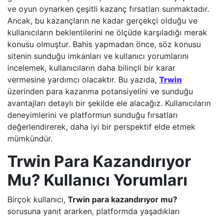
ve oyun oynarken çeşitli kazanç fırsatları sunmaktadır.
Ancak, bu kazançların ne kadar gerçekçi olduğu ve
kullanıcıların beklentilerini ne ölçüde karşıladığı merak
konusu olmuştur. Bahis yapmadan önce, söz konusu
sitenin sunduğu imkanları ve kullanıcı yorumlarını
incelemek, kullanıcıların daha bilinçli bir karar
vermesine yardımcı olacaktır. Bu yazıda,
Trwin
üzerinden para kazanma potansiyelini ve sunduğu
avantajları detaylı bir şekilde ele alacağız. Kullanıcıların
deneyimlerini ve platformun sunduğu fırsatları
değerlendirerek, daha iyi bir perspektif elde etmek
mümkündür.
Trwin Para Kazandırıyor
Mu? Kullanıcı Yorumları
Birçok kullanıcı,
Trwin para kazandırıyor mu?
sorusuna yanıt ararken, platformda yaşadıkları