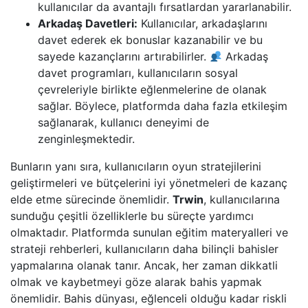
kullanıcılar da avantajlı fırsatlardan yararlanabilir.
Arkadaş Davetleri:
Kullanıcılar, arkadaşlarını
davet ederek ek bonuslar kazanabilir ve bu
sayede kazançlarını artırabilirler.
Arkadaş
davet programları, kullanıcıların sosyal
çevreleriyle birlikte eğlenmelerine de olanak
sağlar. Böylece, platformda daha fazla etkileşim
sağlanarak, kullanıcı deneyimi de
zenginleşmektedir.
Bunların yanı sıra, kullanıcıların oyun stratejilerini
geliştirmeleri ve bütçelerini iyi yönetmeleri de kazanç
elde etme sürecinde önemlidir.
Trwin
, kullanıcılarına
sunduğu çeşitli özelliklerle bu süreçte yardımcı
olmaktadır. Platformda sunulan eğitim materyalleri ve
strateji rehberleri, kullanıcıların daha bilinçli bahisler
yapmalarına olanak tanır. Ancak, her zaman dikkatli
olmak ve kaybetmeyi göze alarak bahis yapmak
önemlidir. Bahis dünyası, eğlenceli olduğu kadar riskli