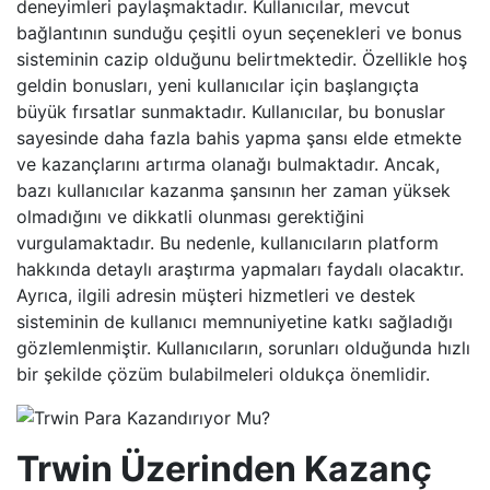
deneyimleri paylaşmaktadır. Kullanıcılar, mevcut
bağlantının sunduğu çeşitli oyun seçenekleri ve bonus
sisteminin cazip olduğunu belirtmektedir. Özellikle hoş
geldin bonusları, yeni kullanıcılar için başlangıçta
büyük fırsatlar sunmaktadır. Kullanıcılar, bu bonuslar
sayesinde daha fazla bahis yapma şansı elde etmekte
ve kazançlarını artırma olanağı bulmaktadır. Ancak,
bazı kullanıcılar kazanma şansının her zaman yüksek
olmadığını ve dikkatli olunması gerektiğini
vurgulamaktadır. Bu nedenle, kullanıcıların platform
hakkında detaylı araştırma yapmaları faydalı olacaktır.
Ayrıca, ilgili adresin müşteri hizmetleri ve destek
sisteminin de kullanıcı memnuniyetine katkı sağladığı
gözlemlenmiştir. Kullanıcıların, sorunları olduğunda hızlı
bir şekilde çözüm bulabilmeleri oldukça önemlidir.
Trwin Üzerinden Kazanç