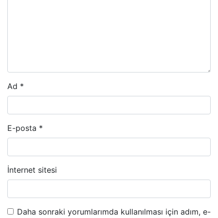
Ad
*
E-posta
*
İnternet sitesi
Daha sonraki yorumlarımda kullanılması için adım, e-