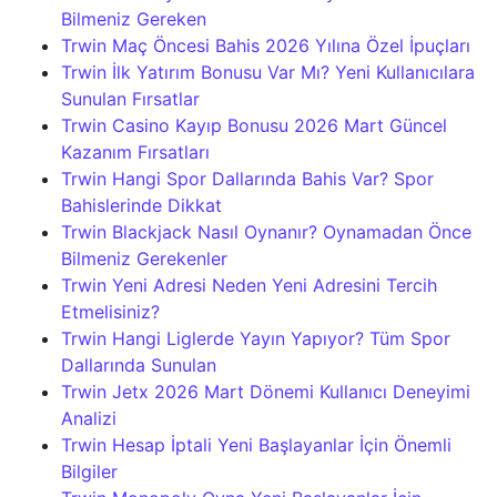
Bilmeniz Gereken
Trwin Maç Öncesi Bahis 2026 Yılına Özel İpuçları
Trwin İlk Yatırım Bonusu Var Mı? Yeni Kullanıcılara
Sunulan Fırsatlar
Trwin Casino Kayıp Bonusu 2026 Mart Güncel
Kazanım Fırsatları
Trwin Hangi Spor Dallarında Bahis Var? Spor
Bahislerinde Dikkat
Trwin Blackjack Nasıl Oynanır? Oynamadan Önce
Bilmeniz Gerekenler
Trwin Yeni Adresi Neden Yeni Adresini Tercih
Etmelisiniz?
Trwin Hangi Liglerde Yayın Yapıyor? Tüm Spor
Dallarında Sunulan
Trwin Jetx 2026 Mart Dönemi Kullanıcı Deneyimi
Analizi
Trwin Hesap İptali Yeni Başlayanlar İçin Önemli
Bilgiler