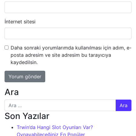
İnternet sitesi
Daha sonraki yorumlarımda kullanılması için adım, e-
posta adresim ve site adresim bu tarayıcıya
kaydedilsin.
Ara
Arama:
Son Yazılar
Trwin’da Hangi Slot Oyunları Var?
Oynayabileceğiniz En Popüler