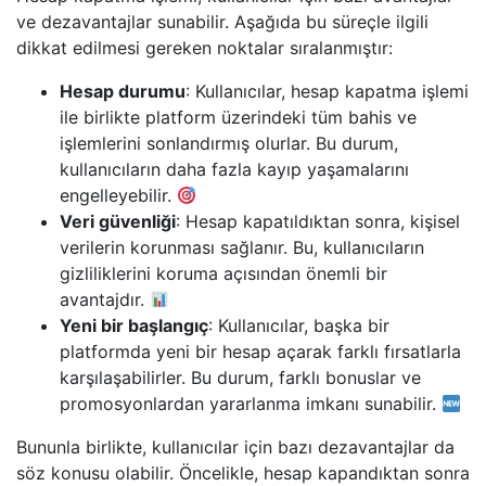
ve dezavantajlar sunabilir. Aşağıda bu süreçle ilgili
dikkat edilmesi gereken noktalar sıralanmıştır:
Hesap durumu
: Kullanıcılar, hesap kapatma işlemi
ile birlikte platform üzerindeki tüm bahis ve
işlemlerini sonlandırmış olurlar. Bu durum,
kullanıcıların daha fazla kayıp yaşamalarını
engelleyebilir.
Veri güvenliği
: Hesap kapatıldıktan sonra, kişisel
verilerin korunması sağlanır. Bu, kullanıcıların
gizliliklerini koruma açısından önemli bir
avantajdır.
Yeni bir başlangıç
: Kullanıcılar, başka bir
platformda yeni bir hesap açarak farklı fırsatlarla
karşılaşabilirler. Bu durum, farklı bonuslar ve
promosyonlardan yararlanma imkanı sunabilir.
Bununla birlikte, kullanıcılar için bazı dezavantajlar da
söz konusu olabilir. Öncelikle, hesap kapandıktan sonra