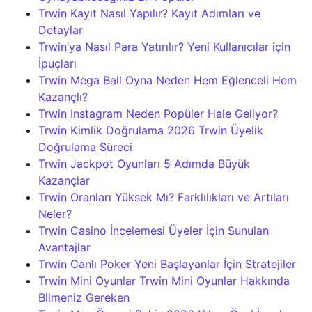
Trwin Kayıt Nasıl Yapılır? Kayıt Adımları ve
Detaylar
Trwin’ya Nasıl Para Yatırılır? Yeni Kullanıcılar için
İpuçları
Trwin Mega Ball Oyna Neden Hem Eğlenceli Hem
Kazançlı?
Trwin Instagram Neden Popüler Hale Geliyor?
Trwin Kimlik Doğrulama 2026 Trwin Üyelik
Doğrulama Süreci
Trwin Jackpot Oyunları 5 Adımda Büyük
Kazançlar
Trwin Oranları Yüksek Mı? Farklılıkları ve Artıları
Neler?
Trwin Casino İncelemesi Üyeler İçin Sunulan
Avantajlar
Trwin Canlı Poker Yeni Başlayanlar İçin Stratejiler
Trwin Mini Oyunlar Trwin Mini Oyunlar Hakkında
Bilmeniz Gereken