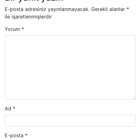
E-posta adresiniz yayınlanmayacak.
Gerekli alanlar
*
ile işaretlenmişlerdir
Yorum
*
Ad
*
E-posta
*