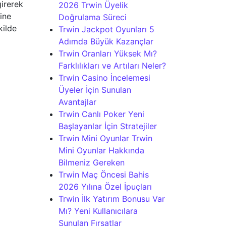
girerek
2026 Trwin Üyelik
ine
Doğrulama Süreci
kilde
Trwin Jackpot Oyunları 5
Adımda Büyük Kazançlar
Trwin Oranları Yüksek Mı?
Farklılıkları ve Artıları Neler?
Trwin Casino İncelemesi
Üyeler İçin Sunulan
Avantajlar
Trwin Canlı Poker Yeni
Başlayanlar İçin Stratejiler
Trwin Mini Oyunlar Trwin
Mini Oyunlar Hakkında
Bilmeniz Gereken
Trwin Maç Öncesi Bahis
2026 Yılına Özel İpuçları
Trwin İlk Yatırım Bonusu Var
Mı? Yeni Kullanıcılara
Sunulan Fırsatlar