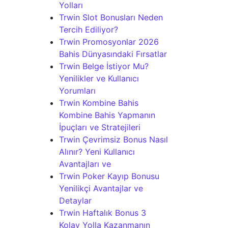
Yolları
Trwin Slot Bonusları Neden
Tercih Ediliyor?
Trwin Promosyonlar 2026
Bahis Dünyasındaki Fırsatlar
Trwin Belge İstiyor Mu?
Yenilikler ve Kullanıcı
Yorumları
Trwin Kombine Bahis
Kombine Bahis Yapmanın
İpuçları ve Stratejileri
Trwin Çevrimsiz Bonus Nasıl
Alınır? Yeni Kullanıcı
Avantajları ve
Trwin Poker Kayıp Bonusu
Yenilikçi Avantajlar ve
Detaylar
Trwin Haftalık Bonus 3
Kolay Yolla Kazanmanın