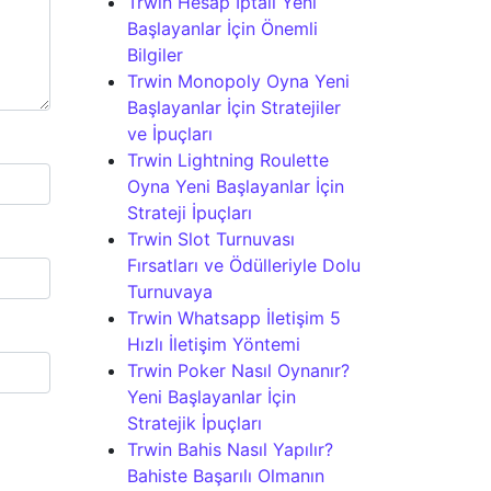
Trwin Hesap İptali Yeni
Başlayanlar İçin Önemli
Bilgiler
Trwin Monopoly Oyna Yeni
Başlayanlar İçin Stratejiler
ve İpuçları
Trwin Lightning Roulette
Oyna Yeni Başlayanlar İçin
Strateji İpuçları
Trwin Slot Turnuvası
Fırsatları ve Ödülleriyle Dolu
Turnuvaya
Trwin Whatsapp İletişim 5
Hızlı İletişim Yöntemi
Trwin Poker Nasıl Oynanır?
Yeni Başlayanlar İçin
Stratejik İpuçları
Trwin Bahis Nasıl Yapılır?
Bahiste Başarılı Olmanın