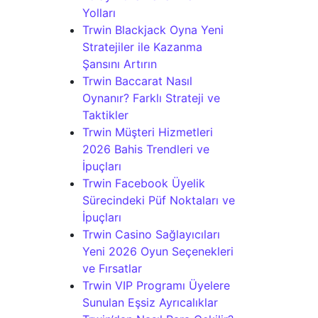
Yolları
Trwin Blackjack Oyna Yeni
Stratejiler ile Kazanma
Şansını Artırın
Trwin Baccarat Nasıl
Oynanır? Farklı Strateji ve
Taktikler
Trwin Müşteri Hizmetleri
2026 Bahis Trendleri ve
İpuçları
Trwin Facebook Üyelik
Sürecindeki Püf Noktaları ve
İpuçları
Trwin Casino Sağlayıcıları
Yeni 2026 Oyun Seçenekleri
ve Fırsatlar
Trwin VIP Programı Üyelere
Sunulan Eşsiz Ayrıcalıklar