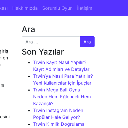
ikası
Hakkımızda
Sorumlu Oyun
İletişim
Ara
Arama:
Son Yazılar
iriş
n en
Trwin Kayıt Nasıl Yapılır?
r.
Kayıt Adımları ve Detaylar
Trwin’ya Nasıl Para Yatırılır?
Yeni Kullanıcılar için İpuçları
nı
Trwin Mega Ball Oyna
Neden Hem Eğlenceli Hem
Kazançlı?
Trwin Instagram Neden
esini
Popüler Hale Geliyor?
Trwin Kimlik Doğrulama