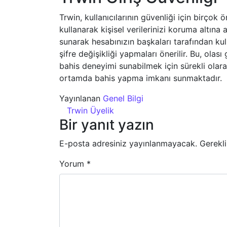
Trwin, kullanıcılarının güvenliği için birçok
kullanarak kişisel verilerinizi koruma altına 
sunarak hesabınızın başkaları tarafından kullan
şifre değişikliği yapmaları önerilir. Bu, olası
bahis deneyimi sunabilmek için sürekli olara
ortamda bahis yapma imkanı sunmaktadır.
Yayınlanan
Genel Bilgi
Yazı dolaşımı
Trwin Üyelik
Bir yanıt yazın
E-posta adresiniz yayınlanmayacak.
Gerekli
Yorum
*