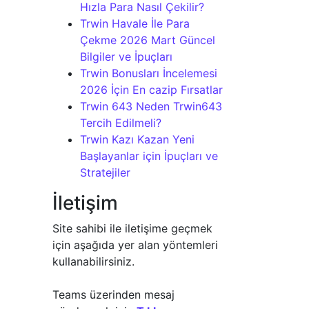
Hızla Para Nasıl Çekilir?
Trwin Havale İle Para
Çekme 2026 Mart Güncel
Bilgiler ve İpuçları
Trwin Bonusları İncelemesi
2026 İçin En cazip Fırsatlar
Trwin 643 Neden Trwin643
Tercih Edilmeli?
Trwin Kazı Kazan Yeni
Başlayanlar için İpuçları ve
Stratejiler
İletişim
Site sahibi ile iletişime geçmek
için aşağıda yer alan yöntemleri
kullanabilirsiniz.
Teams üzerinden mesaj