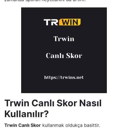
Trwin Canlı Skor Nasıl
Kullanılır?
Trwin Canlı Skor
kullanmak oldukça basittir.