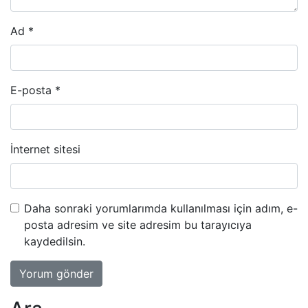
Ad
*
E-posta
*
İnternet sitesi
Daha sonraki yorumlarımda kullanılması için adım, e-
posta adresim ve site adresim bu tarayıcıya
kaydedilsin.