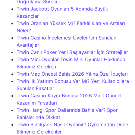
Doğrulama Süreci
Trwin Jackpot Oyunları 5 Adımda Büyük
Kazançlar
Trwin Oranları Yüksek Mı? Farklılıkları ve Artıları
Neler?
Trwin Casino İncelemesi Üyeler İçin Sunulan
Avantajlar
Trwin Canlı Poker Yeni Başlayanlar İçin Stratejiler
Trwin Mini Oyunlar Trwin Mini Oyunlar Hakkında
Bilmeniz Gereken
Trwin Maç Öncesi Bahis 2026 Yılına Özel İpuçları
Trwin İlk Yatırım Bonusu Var Mı? Yeni Kullanıcılara
Sunulan Fırsatlar
Trwin Casino Kayıp Bonusu 2026 Mart Güncel
Kazanım Fırsatları
Trwin Hangi Spor Dallarında Bahis Var? Spor
Bahislerinde Dikkat
Trwin Blackjack Nasıl Oynanır? Oynamadan Önce
Bilmeniz Gerekenler