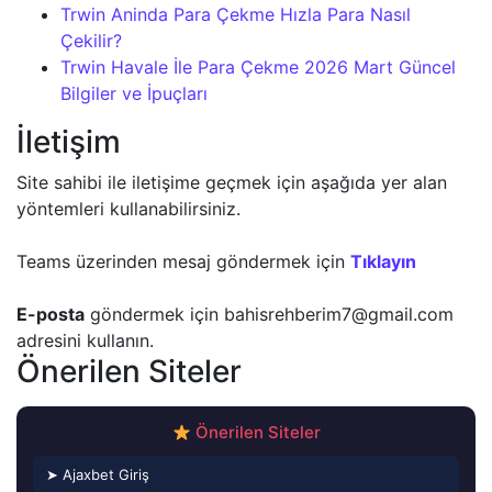
Trwin Aninda Para Çekme Hızla Para Nasıl
Çekilir?
Trwin Havale İle Para Çekme 2026 Mart Güncel
Bilgiler ve İpuçları
İletişim
Site sahibi ile iletişime geçmek için aşağıda yer alan
yöntemleri kullanabilirsiniz.
Teams üzerinden mesaj göndermek için
Tıklayın
E-posta
göndermek için
bahisrehberim7@gmail.com
adresini kullanın.
Önerilen Siteler
Önerilen Siteler
➤ Ajaxbet Giriş