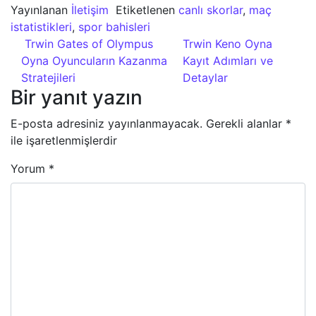
Yayınlanan
İletişim
Etiketlenen
canlı skorlar
,
maç
istatistikleri
,
spor bahisleri
Yazı dolaşımı
Trwin Gates of Olympus
Trwin Keno Oyna
Oyna Oyuncuların Kazanma
Kayıt Adımları ve
Stratejileri
Detaylar
Bir yanıt yazın
E-posta adresiniz yayınlanmayacak.
Gerekli alanlar
*
ile işaretlenmişlerdir
Yorum
*