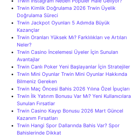
Trwin Instagram Neden Popüler Hale Geliyor?
Trwin Kimlik Doğrulama 2026 Trwin Üyelik
Doğrulama Süreci
Trwin Jackpot Oyunları 5 Adımda Büyük
Kazançlar
Trwin Oranları Yüksek Mı? Farklılıkları ve Artıları
Neler?
Trwin Casino İncelemesi Üyeler İçin Sunulan
Avantajlar
Trwin Canlı Poker Yeni Başlayanlar İçin Stratejiler
Trwin Mini Oyunlar Trwin Mini Oyunlar Hakkında
Bilmeniz Gereken
Trwin Maç Öncesi Bahis 2026 Yılına Özel İpuçları
Trwin İlk Yatırım Bonusu Var Mı? Yeni Kullanıcılara
Sunulan Fırsatlar
Trwin Casino Kayıp Bonusu 2026 Mart Güncel
Kazanım Fırsatları
Trwin Hangi Spor Dallarında Bahis Var? Spor
Bahislerinde Dikkat