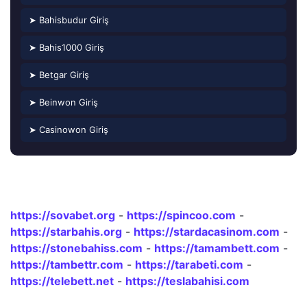
➤ Bahisbudur Giriş
➤ Bahis1000 Giriş
➤ Betgar Giriş
➤ Beinwon Giriş
➤ Casinowon Giriş
https://sovabet.org
-
https://spincoo.com
-
https://starbahis.org
-
https://stardacasinom.com
-
https://stonebahiss.com
-
https://tamambett.com
-
https://tambettr.com
-
https://tarabeti.com
-
https://telebett.net
-
https://teslabahisi.com