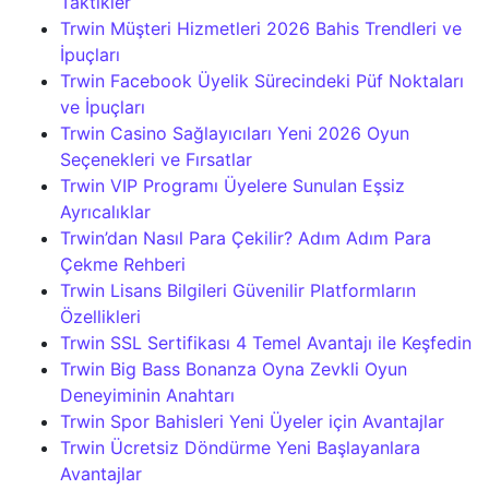
Taktikler
Trwin Müşteri Hizmetleri 2026 Bahis Trendleri ve
İpuçları
Trwin Facebook Üyelik Sürecindeki Püf Noktaları
ve İpuçları
Trwin Casino Sağlayıcıları Yeni 2026 Oyun
Seçenekleri ve Fırsatlar
Trwin VIP Programı Üyelere Sunulan Eşsiz
Ayrıcalıklar
Trwin’dan Nasıl Para Çekilir? Adım Adım Para
Çekme Rehberi
Trwin Lisans Bilgileri Güvenilir Platformların
Özellikleri
Trwin SSL Sertifikası 4 Temel Avantajı ile Keşfedin
Trwin Big Bass Bonanza Oyna Zevkli Oyun
Deneyiminin Anahtarı
Trwin Spor Bahisleri Yeni Üyeler için Avantajlar
Trwin Ücretsiz Döndürme Yeni Başlayanlara
Avantajlar