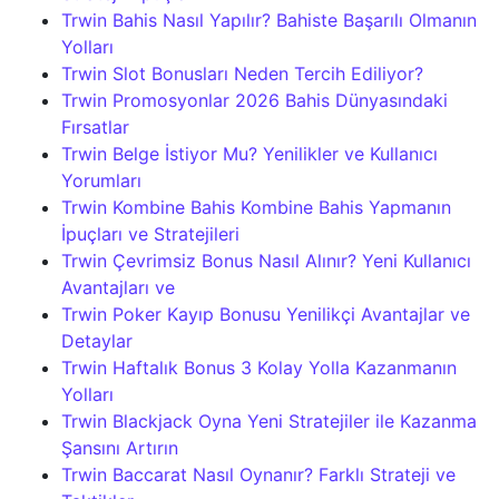
Trwin Bahis Nasıl Yapılır? Bahiste Başarılı Olmanın
Yolları
Trwin Slot Bonusları Neden Tercih Ediliyor?
Trwin Promosyonlar 2026 Bahis Dünyasındaki
Fırsatlar
Trwin Belge İstiyor Mu? Yenilikler ve Kullanıcı
Yorumları
Trwin Kombine Bahis Kombine Bahis Yapmanın
İpuçları ve Stratejileri
Trwin Çevrimsiz Bonus Nasıl Alınır? Yeni Kullanıcı
Avantajları ve
Trwin Poker Kayıp Bonusu Yenilikçi Avantajlar ve
Detaylar
Trwin Haftalık Bonus 3 Kolay Yolla Kazanmanın
Yolları
Trwin Blackjack Oyna Yeni Stratejiler ile Kazanma
Şansını Artırın
Trwin Baccarat Nasıl Oynanır? Farklı Strateji ve