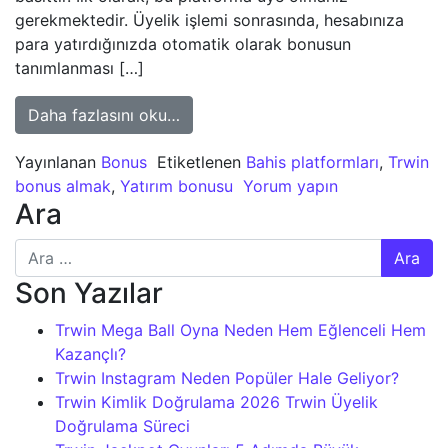
gerekmektedir. Üyelik işlemi sonrasında, hesabınıza
para yatırdığınızda otomatik olarak bonusun
tanımlanması […]
from Trwin Yatırım Bonusu Nasıl Al
Daha fazlasını oku…
Yayınlanan
Bonus
Etiketlenen
Bahis platformları
,
Trwin
bonus almak
,
Yatırım bonusu
Yorum yapın
Ara
Arama:
Son Yazılar
Trwin Mega Ball Oyna Neden Hem Eğlenceli Hem
Kazançlı?
Trwin Instagram Neden Popüler Hale Geliyor?
Trwin Kimlik Doğrulama 2026 Trwin Üyelik
Doğrulama Süreci