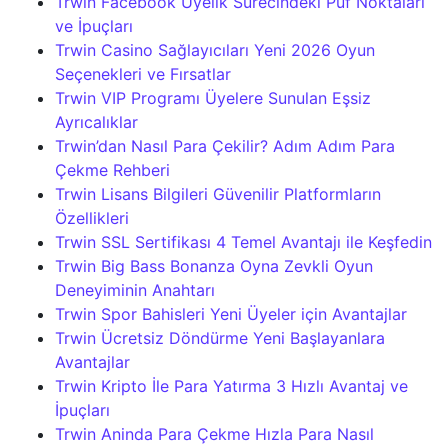
Trwin Facebook Üyelik Sürecindeki Püf Noktaları
ve İpuçları
Trwin Casino Sağlayıcıları Yeni 2026 Oyun
Seçenekleri ve Fırsatlar
Trwin VIP Programı Üyelere Sunulan Eşsiz
Ayrıcalıklar
Trwin’dan Nasıl Para Çekilir? Adım Adım Para
Çekme Rehberi
Trwin Lisans Bilgileri Güvenilir Platformların
Özellikleri
Trwin SSL Sertifikası 4 Temel Avantajı ile Keşfedin
Trwin Big Bass Bonanza Oyna Zevkli Oyun
Deneyiminin Anahtarı
Trwin Spor Bahisleri Yeni Üyeler için Avantajlar
Trwin Ücretsiz Döndürme Yeni Başlayanlara
Avantajlar
Trwin Kripto İle Para Yatırma 3 Hızlı Avantaj ve
İpuçları
Trwin Aninda Para Çekme Hızla Para Nasıl