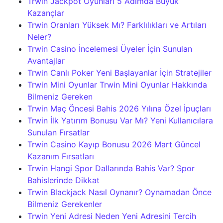
Trwin Jackpot Oyunları 5 Adımda Büyük
Kazançlar
Trwin Oranları Yüksek Mı? Farklılıkları ve Artıları
Neler?
Trwin Casino İncelemesi Üyeler İçin Sunulan
Avantajlar
Trwin Canlı Poker Yeni Başlayanlar İçin Stratejiler
Trwin Mini Oyunlar Trwin Mini Oyunlar Hakkında
Bilmeniz Gereken
Trwin Maç Öncesi Bahis 2026 Yılına Özel İpuçları
Trwin İlk Yatırım Bonusu Var Mı? Yeni Kullanıcılara
Sunulan Fırsatlar
Trwin Casino Kayıp Bonusu 2026 Mart Güncel
Kazanım Fırsatları
Trwin Hangi Spor Dallarında Bahis Var? Spor
Bahislerinde Dikkat
Trwin Blackjack Nasıl Oynanır? Oynamadan Önce
Bilmeniz Gerekenler
Trwin Yeni Adresi Neden Yeni Adresini Tercih