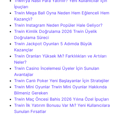
Trwin’ya Nasıl Para Yatırılır? Yeni Kullanıcılar için
İpuçları
Trwin Mega Ball Oyna Neden Hem Eğlenceli Hem
Kazançlı?
Trwin Instagram Neden Popüler Hale Geliyor?
Trwin Kimlik Doğrulama 2026 Trwin Üyelik
Doğrulama Süreci
Trwin Jackpot Oyunları 5 Adımda Büyük
Kazançlar
Trwin Oranları Yüksek Mı? Farklılıkları ve Artıları
Neler?
Trwin Casino İncelemesi Üyeler İçin Sunulan
Avantajlar
Trwin Canlı Poker Yeni Başlayanlar İçin Stratejiler
Trwin Mini Oyunlar Trwin Mini Oyunlar Hakkında
Bilmeniz Gereken
Trwin Maç Öncesi Bahis 2026 Yılına Özel İpuçları
Trwin İlk Yatırım Bonusu Var Mı? Yeni Kullanıcılara
Sunulan Fırsatlar