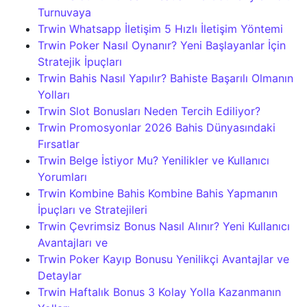
Turnuvaya
Trwin Whatsapp İletişim 5 Hızlı İletişim Yöntemi
Trwin Poker Nasıl Oynanır? Yeni Başlayanlar İçin
Stratejik İpuçları
Trwin Bahis Nasıl Yapılır? Bahiste Başarılı Olmanın
Yolları
Trwin Slot Bonusları Neden Tercih Ediliyor?
Trwin Promosyonlar 2026 Bahis Dünyasındaki
Fırsatlar
Trwin Belge İstiyor Mu? Yenilikler ve Kullanıcı
Yorumları
Trwin Kombine Bahis Kombine Bahis Yapmanın
İpuçları ve Stratejileri
Trwin Çevrimsiz Bonus Nasıl Alınır? Yeni Kullanıcı
Avantajları ve
Trwin Poker Kayıp Bonusu Yenilikçi Avantajlar ve
Detaylar
Trwin Haftalık Bonus 3 Kolay Yolla Kazanmanın