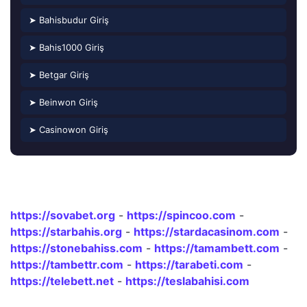
➤ Bahisbudur Giriş
➤ Bahis1000 Giriş
➤ Betgar Giriş
➤ Beinwon Giriş
➤ Casinowon Giriş
https://sovabet.org
-
https://spincoo.com
-
https://starbahis.org
-
https://stardacasinom.com
-
https://stonebahiss.com
-
https://tamambett.com
-
https://tambettr.com
-
https://tarabeti.com
-
https://telebett.net
-
https://teslabahisi.com