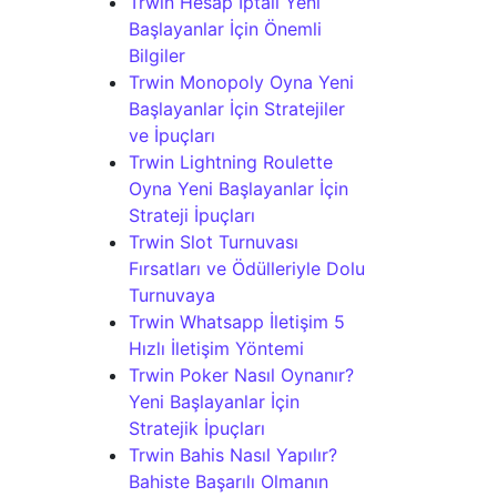
Trwin Hesap İptali Yeni
Başlayanlar İçin Önemli
Bilgiler
Trwin Monopoly Oyna Yeni
Başlayanlar İçin Stratejiler
ve İpuçları
Trwin Lightning Roulette
Oyna Yeni Başlayanlar İçin
Strateji İpuçları
Trwin Slot Turnuvası
Fırsatları ve Ödülleriyle Dolu
Turnuvaya
Trwin Whatsapp İletişim 5
Hızlı İletişim Yöntemi
Trwin Poker Nasıl Oynanır?
Yeni Başlayanlar İçin
Stratejik İpuçları
Trwin Bahis Nasıl Yapılır?
Bahiste Başarılı Olmanın