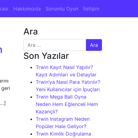
ikası
Hakkımızda
Sorumlu Oyun
İletişim
Ara
Arama:
n
Son Yazılar
Trwin Kayıt Nasıl Yapılır?
Kayıt Adımları ve Detaylar
rını
Trwin’ya Nasıl Para Yatırılır?
 geri
Yeni Kullanıcılar için İpuçları
Trwin Mega Ball Oyna
[…]
Neden Hem Eğlenceli Hem
Kazançlı?
Trwin Instagram Neden
Popüler Hale Geliyor?
Trwin Kimlik Doğrulama