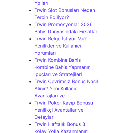
Yolları
Trwin Slot Bonusları Neden
Tercih Ediliyor?
Trwin Promosyonlar 2026
Bahis Dünyasındaki Fırsatlar
Trwin Belge İstiyor Mu?
Yenilikler ve Kullanıcı
Yorumları
Trwin Kombine Bahis
Kombine Bahis Yapmanın
İpuçları ve Stratejileri
Trwin Çevrimsiz Bonus Nasıl
Alınır? Yeni Kullanıcı
Avantajları ve
Trwin Poker Kayıp Bonusu
Yenilikçi Avantajlar ve
Detaylar
Trwin Haftalık Bonus 3
Kolay Yolla Kazanmanın