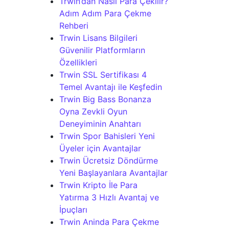
Trwin’dan Nasıl Para Çekilir?
Adım Adım Para Çekme
Rehberi
Trwin Lisans Bilgileri
Güvenilir Platformların
Özellikleri
Trwin SSL Sertifikası 4
Temel Avantajı ile Keşfedin
Trwin Big Bass Bonanza
Oyna Zevkli Oyun
Deneyiminin Anahtarı
Trwin Spor Bahisleri Yeni
Üyeler için Avantajlar
Trwin Ücretsiz Döndürme
Yeni Başlayanlara Avantajlar
Trwin Kripto İle Para
Yatırma 3 Hızlı Avantaj ve
İpuçları
Trwin Aninda Para Çekme