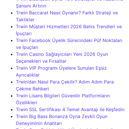
Şansını Artırın
Trwin Baccarat Nasıl Oynanır? Farklı Strateji ve
Taktikler
Trwin Müşteri Hizmetleri 2026 Bahis Trendleri ve
İpuçları
Trwin Facebook Üyelik Sürecindeki Püf Noktaları
ve İpuçları
Trwin Casino Sağlayıcıları Yeni 2026 Oyun
Seçenekleri ve Fırsatlar
Trwin VIP Programı Üyelere Sunulan Eşsiz
Ayrıcalıklar
Trwin’dan Nasıl Para Çekilir? Adım Adım Para
Çekme Rehberi
Trwin Lisans Bilgileri Güvenilir Platformların
Özellikleri
Trwin SSL Sertifikası 4 Temel Avantajı ile Keşfedin
Trwin Big Bass Bonanza Oyna Zevkli Oyun
Deneyiminin Anahtarı