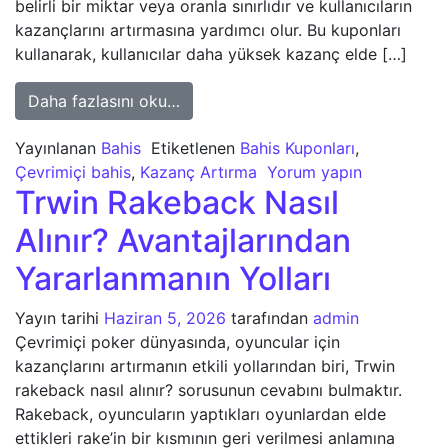
belirli bir miktar veya oranla sınırlıdır ve kullanıcıların
kazançlarını artırmasına yardımcı olur. Bu kuponları
kullanarak, kullanıcılar daha yüksek kazanç elde […]
from Trwin Bahis Kuponu Nasıl Daha
Daha fazlasını oku…
Yayınlanan
Bahis
Etiketlenen
Bahis Kuponları
,
Çevrimiçi bahis
,
Kazanç Artırma
Yorum yapın
Trwin Rakeback Nasıl
Alınır? Avantajlarından
Yararlanmanın Yolları
Yayın tarihi
Haziran 5, 2026
tarafından
admin
Çevrimiçi poker dünyasında, oyuncular için
kazançlarını artırmanın etkili yollarından biri, Trwin
rakeback nasıl alınır? sorusunun cevabını bulmaktır.
Rakeback, oyuncuların yaptıkları oyunlardan elde
ettikleri rake’in bir kısmının geri verilmesi anlamına