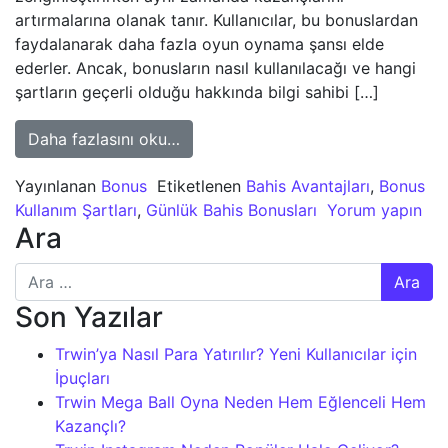
artırmalarına olanak tanır. Kullanıcılar, bu bonuslardan
faydalanarak daha fazla oyun oynama şansı elde
ederler. Ancak, bonusların nasıl kullanılacağı ve hangi
şartların geçerli olduğu hakkında bilgi sahibi […]
from Trwin Günlük Bonus Kazancınız
Daha fazlasını oku…
Yayınlanan
Bonus
Etiketlenen
Bahis Avantajları
,
Bonus
Kullanım Şartları
,
Günlük Bahis Bonusları
Yorum yapın
Ara
Arama:
Son Yazılar
Trwin’ya Nasıl Para Yatırılır? Yeni Kullanıcılar için
İpuçları
Trwin Mega Ball Oyna Neden Hem Eğlenceli Hem
Kazançlı?