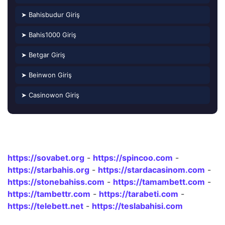
➤ Bahisbudur Giriş
➤ Bahis1000 Giriş
➤ Betgar Giriş
➤ Beinwon Giriş
➤ Casinowon Giriş
https://sovabet.org
-
https://spincoo.com
-
https://starbahis.org
-
https://stardacasinom.com
-
https://stonebahiss.com
-
https://tamambett.com
-
https://tambettr.com
-
https://tarabeti.com
-
https://telebett.net
-
https://teslabahisi.com