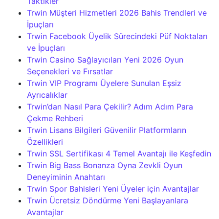
Taktikler
Trwin Müşteri Hizmetleri 2026 Bahis Trendleri ve
İpuçları
Trwin Facebook Üyelik Sürecindeki Püf Noktaları
ve İpuçları
Trwin Casino Sağlayıcıları Yeni 2026 Oyun
Seçenekleri ve Fırsatlar
Trwin VIP Programı Üyelere Sunulan Eşsiz
Ayrıcalıklar
Trwin’dan Nasıl Para Çekilir? Adım Adım Para
Çekme Rehberi
Trwin Lisans Bilgileri Güvenilir Platformların
Özellikleri
Trwin SSL Sertifikası 4 Temel Avantajı ile Keşfedin
Trwin Big Bass Bonanza Oyna Zevkli Oyun
Deneyiminin Anahtarı
Trwin Spor Bahisleri Yeni Üyeler için Avantajlar
Trwin Ücretsiz Döndürme Yeni Başlayanlara
Avantajlar