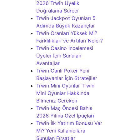
2026 Trwin Üyelik
Doğrulama Süreci
Trwin Jackpot Oyunları 5
Adımda Büyük Kazançlar
Trwin Oranları Yüksek Mı?
Farklılıkları ve Artıları Neler?
Trwin Casino İncelemesi
Üyeler İçin Sunulan
Avantajlar
Trwin Canlı Poker Yeni
Başlayanlar İçin Stratejiler
Trwin Mini Oyunlar Trwin
Mini Oyunlar Hakkında
Bilmeniz Gereken
Trwin Maç Öncesi Bahis
2026 Yılına Özel İpuçları
Trwin İlk Yatırım Bonusu Var
Mı? Yeni Kullanıcılara
Sunulan Fırsatlar