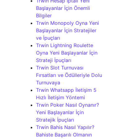
Trwin Hesap İptali Yeni
Başlayanlar İçin Önemli
Bilgiler
Trwin Monopoly Oyna Yeni
Başlayanlar İçin Stratejiler
ve İpuçları
Trwin Lightning Roulette
Oyna Yeni Başlayanlar İçin
Strateji İpuçları
Trwin Slot Turnuvası
Fırsatları ve Ödülleriyle Dolu
Turnuvaya
Trwin Whatsapp İletişim 5
Hızlı İletişim Yöntemi
Trwin Poker Nasıl Oynanır?
Yeni Başlayanlar İçin
Stratejik İpuçları
Trwin Bahis Nasıl Yapılır?
Bahiste Başarılı Olmanın