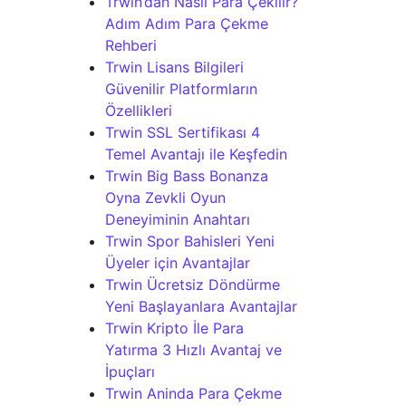
Trwin’dan Nasıl Para Çekilir?
Adım Adım Para Çekme
Rehberi
Trwin Lisans Bilgileri
Güvenilir Platformların
Özellikleri
Trwin SSL Sertifikası 4
Temel Avantajı ile Keşfedin
Trwin Big Bass Bonanza
Oyna Zevkli Oyun
Deneyiminin Anahtarı
Trwin Spor Bahisleri Yeni
Üyeler için Avantajlar
Trwin Ücretsiz Döndürme
Yeni Başlayanlara Avantajlar
Trwin Kripto İle Para
Yatırma 3 Hızlı Avantaj ve
İpuçları
Trwin Aninda Para Çekme