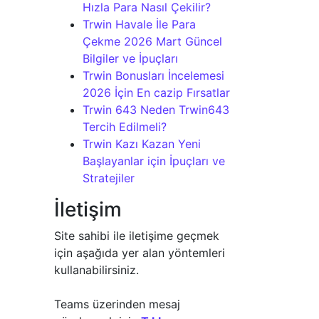
Hızla Para Nasıl Çekilir?
Trwin Havale İle Para
Çekme 2026 Mart Güncel
Bilgiler ve İpuçları
Trwin Bonusları İncelemesi
2026 İçin En cazip Fırsatlar
Trwin 643 Neden Trwin643
Tercih Edilmeli?
Trwin Kazı Kazan Yeni
Başlayanlar için İpuçları ve
Stratejiler
İletişim
Site sahibi ile iletişime geçmek
için aşağıda yer alan yöntemleri
kullanabilirsiniz.
Teams üzerinden mesaj