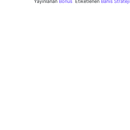
Yayınlanan
Bonus
Etiketlenen
Bahis Strateji