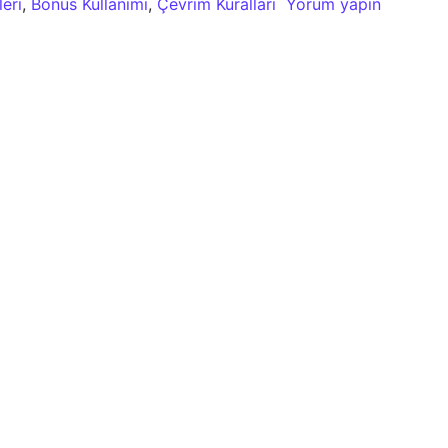
leri
,
Bonus Kullanımı
,
Çevrim Kuralları
Yorum yapın