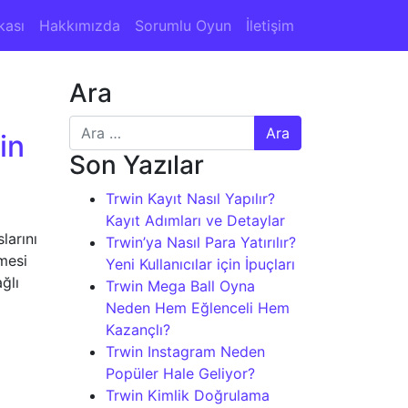
ikası
Hakkımızda
Sorumlu Oyun
İletişim
Ara
Arama:
in
Son Yazılar
Trwin Kayıt Nasıl Yapılır?
Kayıt Adımları ve Detaylar
larını
Trwin’ya Nasıl Para Yatırılır?
lmesi
Yeni Kullanıcılar için İpuçları
ğlı
Trwin Mega Ball Oyna
Neden Hem Eğlenceli Hem
Kazançlı?
Trwin Instagram Neden
Popüler Hale Geliyor?
Trwin Kimlik Doğrulama