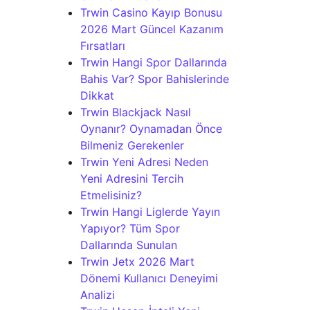
Trwin Casino Kayıp Bonusu
2026 Mart Güncel Kazanım
Fırsatları
Trwin Hangi Spor Dallarında
Bahis Var? Spor Bahislerinde
Dikkat
Trwin Blackjack Nasıl
Oynanır? Oynamadan Önce
Bilmeniz Gerekenler
Trwin Yeni Adresi Neden
Yeni Adresini Tercih
Etmelisiniz?
Trwin Hangi Liglerde Yayın
Yapıyor? Tüm Spor
Dallarında Sunulan
Trwin Jetx 2026 Mart
Dönemi Kullanıcı Deneyimi
Analizi