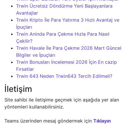
Trwin Ücretsiz Döndürme Yeni Başlayanlara
Avantajlar
Trwin Kripto İle Para Yatırma 3 Hızlı Avantaj ve
İpuçları
Trwin Aninda Para Çekme Hızla Para Nasıl
Çekilir?
Trwin Havale İle Para Çekme 2026 Mart Güncel
Bilgiler ve İpuçları
Trwin Bonusları İncelemesi 2026 İçin En cazip
Fırsatlar
Trwin 643 Neden Trwin643 Tercih Edilmeli?
İletişim
Site sahibi ile iletişime geçmek için aşağıda yer alan
yöntemleri kullanabilirsiniz.
Teams üzerinden mesaj göndermek için
Tıklayın