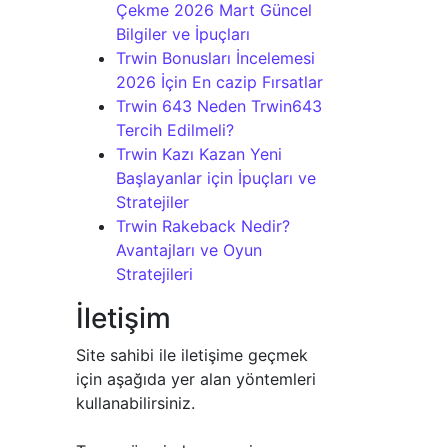
Çekme 2026 Mart Güncel
Bilgiler ve İpuçları
Trwin Bonusları İncelemesi
2026 İçin En cazip Fırsatlar
Trwin 643 Neden Trwin643
Tercih Edilmeli?
Trwin Kazı Kazan Yeni
Başlayanlar için İpuçları ve
Stratejiler
Trwin Rakeback Nedir?
Avantajları ve Oyun
Stratejileri
İletişim
Site sahibi ile iletişime geçmek
için aşağıda yer alan yöntemleri
kullanabilirsiniz.