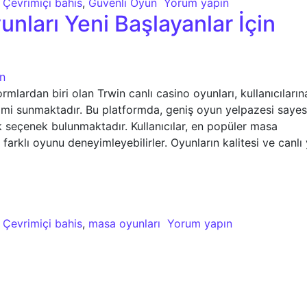
,
Çevrimiçi bahis
,
Güvenli Oyun
Yorum yapın
nları Yeni Başlayanlar İçin
n
mlardan biri olan Trwin canlı casino oyunları, kullanıcıların
imi sunmaktadır. Bu platformda, geniş oyun yelpazesi saye
k seçenek bulunmaktadır. Kullanıcılar, en popüler masa
farklı oyunu deneyimleyebilirler. Oyunların kalitesi ve canlı
o Oyunları Yeni Başlayanlar İçin İpuçları
,
Çevrimiçi bahis
,
masa oyunları
Yorum yapın