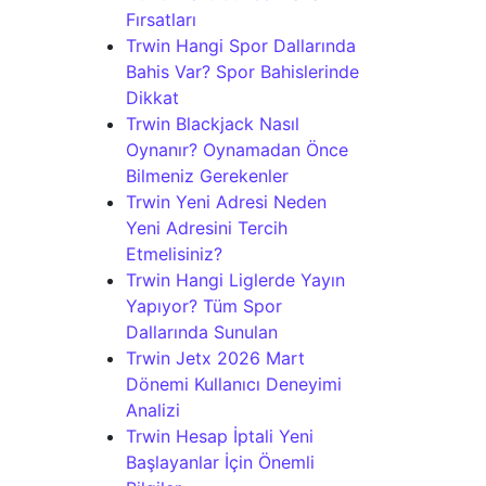
Fırsatları
Trwin Hangi Spor Dallarında
Bahis Var? Spor Bahislerinde
Dikkat
Trwin Blackjack Nasıl
Oynanır? Oynamadan Önce
Bilmeniz Gerekenler
Trwin Yeni Adresi Neden
Yeni Adresini Tercih
Etmelisiniz?
Trwin Hangi Liglerde Yayın
Yapıyor? Tüm Spor
Dallarında Sunulan
Trwin Jetx 2026 Mart
Dönemi Kullanıcı Deneyimi
Analizi
Trwin Hesap İptali Yeni
Başlayanlar İçin Önemli