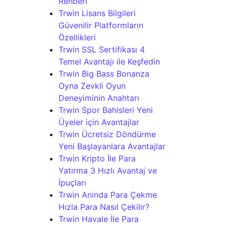
Rehberi
Trwin Lisans Bilgileri
Güvenilir Platformların
Özellikleri
Trwin SSL Sertifikası 4
Temel Avantajı ile Keşfedin
Trwin Big Bass Bonanza
Oyna Zevkli Oyun
Deneyiminin Anahtarı
Trwin Spor Bahisleri Yeni
Üyeler için Avantajlar
Trwin Ücretsiz Döndürme
Yeni Başlayanlara Avantajlar
Trwin Kripto İle Para
Yatırma 3 Hızlı Avantaj ve
İpuçları
Trwin Aninda Para Çekme
Hızla Para Nasıl Çekilir?
Trwin Havale İle Para