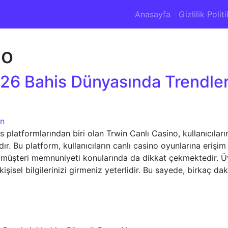
Anasayfa
Gizlilik Polit
no
026 Bahis Dünyasında Trendle
n
 platformlarından biri olan Trwin Canlı Casino, kullanıcıları
r. Bu platform, kullanıcıların canlı casino oyunlarına erişim
e müşteri memnuniyeti konularında da dikkat çekmektedir. Ü
işisel bilgilerinizi girmeniz yeterlidir. Bu sayede, birkaç da
no 2026 Bahis Dünyasında Trendler ve Yenilikler