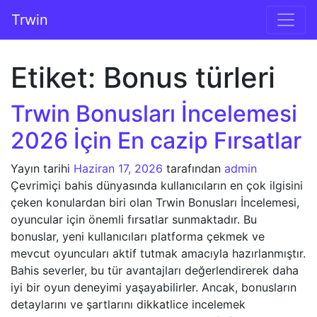
İçeriğe geç
Trwin
Ana gezinti
Etiket:
Bonus türleri
Trwin Bonusları İncelemesi
2026 İçin En cazip Fırsatlar
Yayın tarihi
Haziran 17, 2026
tarafından
admin
Çevrimiçi bahis dünyasında kullanıcıların en çok ilgisini
çeken konulardan biri olan Trwin Bonusları İncelemesi,
oyuncular için önemli fırsatlar sunmaktadır. Bu
bonuslar, yeni kullanıcıları platforma çekmek ve
mevcut oyuncuları aktif tutmak amacıyla hazırlanmıştır.
Bahis severler, bu tür avantajları değerlendirerek daha
iyi bir oyun deneyimi yaşayabilirler. Ancak, bonusların
detaylarını ve şartlarını dikkatlice incelemek