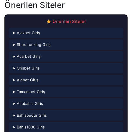
Önerilen Siteler
Önerilen Siteler
➤ Ajaxbet Giriş
➤ Sheratonking Giriş
➤ Acarbet Giriş
➤ Orisbet Giriş
➤ Alobet Giriş
➤ Tamambet Giriş
➤ Alfabahis Giriş
➤ Bahisbudur Giriş
➤ Bahis1000 Giriş