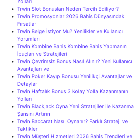
Yolları
Trwin Slot Bonusları Neden Tercih Ediliyor?
Trwin Promosyonlar 2026 Bahis Dünyasındaki
Fırsatlar
Trwin Belge İstiyor Mu? Yenilikler ve Kullanıcı
Yorumları
Trwin Kombine Bahis Kombine Bahis Yapmanın
İpuçları ve Stratejileri
Trwin Çevrimsiz Bonus Nasıl Alınır? Yeni Kullanıcı
Avantajları ve
Trwin Poker Kayıp Bonusu Yenilikçi Avantajlar ve
Detaylar
Trwin Haftalık Bonus 3 Kolay Yolla Kazanmanın
Yolları
Trwin Blackjack Oyna Yeni Stratejiler ile Kazanma
Şansını Artırın
Trwin Baccarat Nasıl Oynanır? Farklı Strateji ve
Taktikler
Trwin Müşteri Hizmetleri 2026 Bahis Trendleri ve