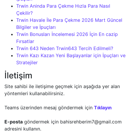
Trwin Aninda Para Çekme Hızla Para Nasıl
Çekilir?
Trwin Havale İle Para Çekme 2026 Mart Güncel
Bilgiler ve İpuçları
Trwin Bonusları İncelemesi 2026 İçin En cazip
Fırsatlar
Trwin 643 Neden Trwin643 Tercih Edilmeli?
Trwin Kazı Kazan Yeni Başlayanlar için İpuçları ve
Stratejiler
İletişim
Site sahibi ile iletişime geçmek için aşağıda yer alan
yöntemleri kullanabilirsiniz.
Teams üzerinden mesaj göndermek için
Tıklayın
E-posta
göndermek için
bahisrehberim7@gmail.com
adresini kullanın.